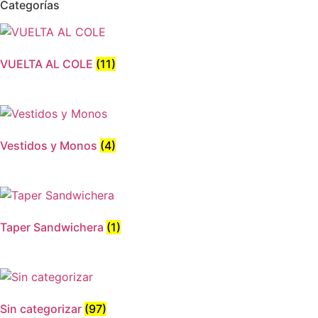
Categorías
variantes.
página
Las
de
opciones
producto
se
VUELTA AL COLE
(11)
pueden
elegir
en
la
página
Vestidos y Monos
(4)
de
producto
Taper Sandwichera
(1)
Sin categorizar
(97)