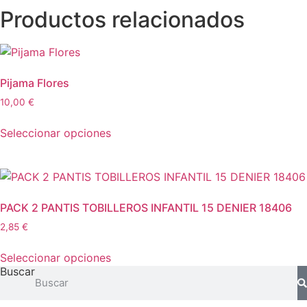
Productos relacionados
Pijama Flores
10,00
€
Este
Seleccionar opciones
producto
tiene
múltiples
variantes.
Las
PACK 2 PANTIS TOBILLEROS INFANTIL 15 DENIER 18406
opciones
2,85
€
se
Este
pueden
Seleccionar opciones
producto
elegir
Buscar
tiene
en
múltiples
la