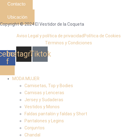
Contacto
Ubicación
Copyright © 2024 El Vestidor de la Coqueta
Aviso Legal y política de privacidad
Política de Cookies
Términos y Condiciones
cebook-
Instagram
Tiktok
f
MODA MUJER
Camisetas, Top y Bodies
Camisas y Lenceras
Jersey y Sudaderas
Vestidos y Monos
Faldas pantalón y faldas y Short
Pantalones y Legins
Conjuntos
Chandal