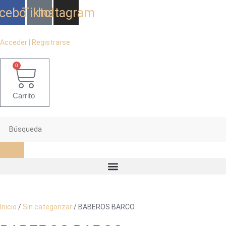
Ir
cebook
Tiktok
Instagram
al
contenido
Acceder | Registrarse
0
Carrito
Inicio
/
Sin categorizar
/ BABEROS BARCO