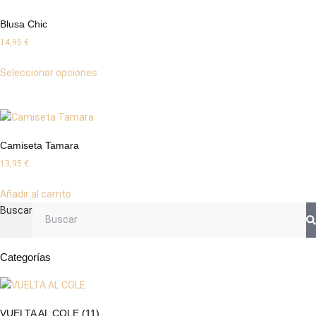
Blusa Chic
14,95
€
Este
Seleccionar opciones
producto
tiene
múltiples
variantes.
Las
Camiseta Tamara
opciones
13,95
€
se
pueden
Añadir al carrito
elegir
Buscar
en
la
Categorías
página
de
producto
VUELTA AL COLE
(11)