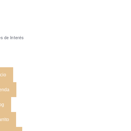
s de Interés
icio
enda
og
rrito