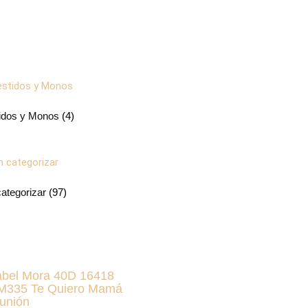
idos y Monos
(4)
categorizar
(97)
abel Mora 40D 16418
KM335 Te Quiero Mamá
unión