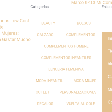
Marco 9×13 Mi Com
Categorías
Enlace
ndas Low Cost
BEAUTY
BOLSOS
te
 Mujeres:
CALZADO
COMPLEMENTOS
In
in Gastar Mucho
COMPLEMENTOS HOMBRE
Ti
COMPLEMENTOS INFANTILES
bl
LENCERIA FEMENINA
Ca
MODA INFANTIL
MODA MUJER
Mi
OUTLET
PERSONALIZACIONES
Co
REGALOS
VUELTA AL COLE