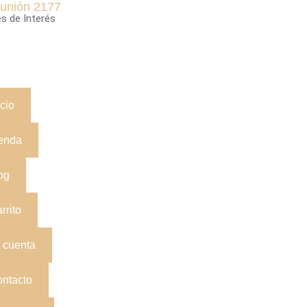
unión 2177
s de Interés
icio
enda
og
rrito
 cuenta
ntacto