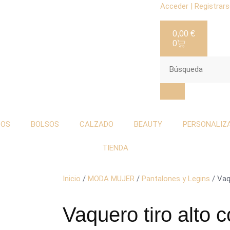
Acceder | Registrar
0,00
€
0
TOS
BOLSOS
CALZADO
BEAUTY
PERSONALIZ
TIENDA
Inicio
/
MODA MUJER
/
Pantalones y Legins
/ Vaq
Vaquero tiro alto c